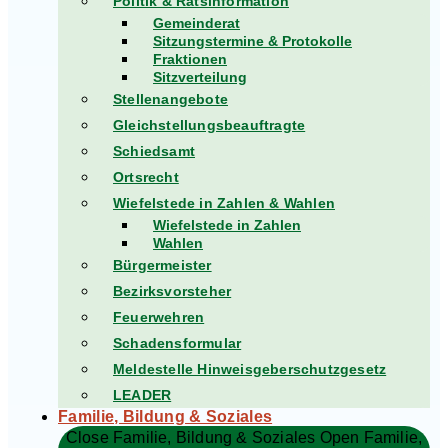
Politik & Ratsinformation
Gemeinderat
Sitzungstermine & Protokolle
Fraktionen
Sitzverteilung
Stellenangebote
Gleichstellungsbeauftragte
Schiedsamt
Ortsrecht
Wiefelstede in Zahlen & Wahlen
Wiefelstede in Zahlen
Wahlen
Bürgermeister
Bezirksvorsteher
Feuerwehren
Schadensformular
Meldestelle Hinweisgeberschutzgesetz
LEADER
Familie, Bildung & Soziales
Close Familie, Bildung & Soziales
Open Familie,