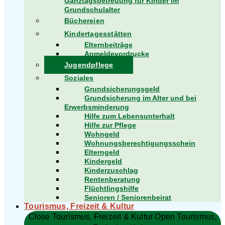
Ganztagsbetreuung für Kinder im
Grundschulalter
Büchereien
Kindertagesstätten
Elternbeiträge
Anmeldevordrucke
Jugendpflege
Soziales
Grundsicherungsgeld
Grundsicherung im Alter und bei
Erwerbsminderung
Hilfe zum Lebensunterhalt
Hilfe zur Pflege
Wohngeld
Wohnungsberechtigungsschein
Elterngeld
Kindergeld
Kinderzuschlag
Rentenberatung
Flüchtlingshilfe
Senioren / Seniorenbeirat
Tourismus, Freizeit & Kultur
Close Tourismus, Freizeit & Kultur
Open Tourismus,