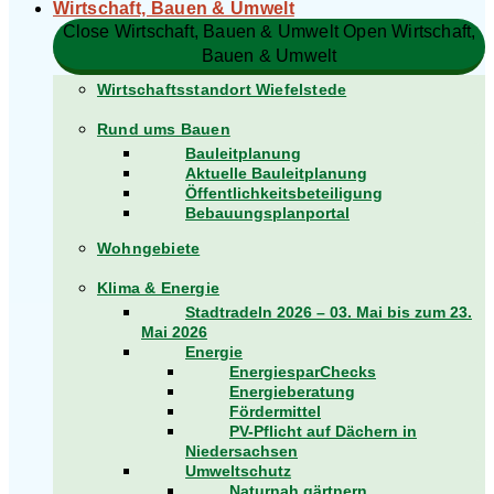
Wirtschaft, Bauen & Umwelt
Close Wirtschaft, Bauen & Umwelt
Open Wirtschaft,
Bauen & Umwelt
Wirtschaftsstandort Wiefelstede
Rund ums Bauen
Bauleitplanung
Aktuelle Bauleitplanung
Öffentlichkeitsbeteiligung
Bebauungsplanportal
Wohngebiete
Klima & Energie
Stadtradeln 2026 – 03. Mai bis zum 23.
Mai 2026
Energie
EnergiesparChecks
Energieberatung
Fördermittel
PV-Pflicht auf Dächern in
Niedersachsen
Umweltschutz
Naturnah gärtnern