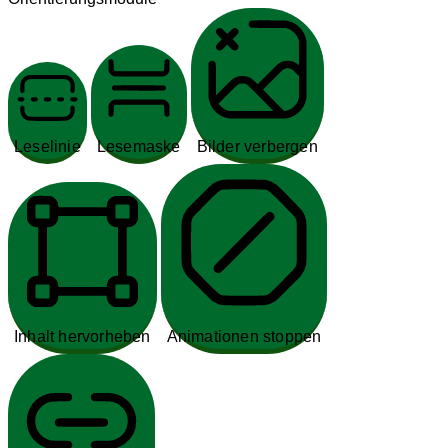
Leselinie
Lesemaske
Bilder verbergen
Inhalt hervorheben
Animationen stoppen