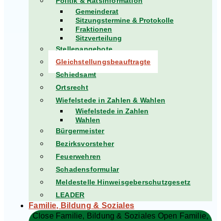
Politik & Ratsinformation
Gemeinderat
Sitzungstermine & Protokolle
Fraktionen
Sitzverteilung
Stellenangebote
Gleichstellungsbeauftragte
Schiedsamt
Ortsrecht
Wiefelstede in Zahlen & Wahlen
Wiefelstede in Zahlen
Wahlen
Bürgermeister
Bezirksvorsteher
Feuerwehren
Schadensformular
Meldestelle Hinweisgeberschutzgesetz
LEADER
Familie, Bildung & Soziales
Close Familie, Bildung & Soziales
Open Familie,