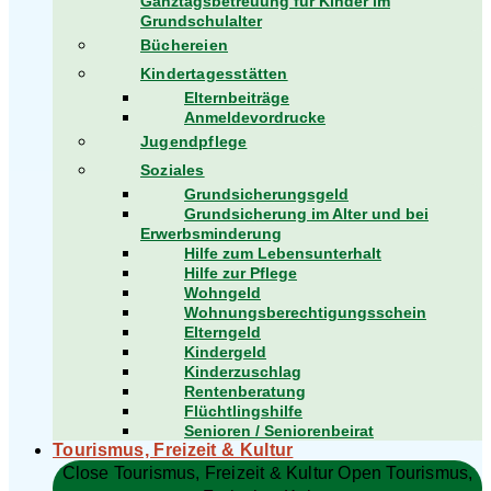
Ganztagsbetreuung für Kinder im
Grundschulalter
Büchereien
Kindertagesstätten
Elternbeiträge
Anmeldevordrucke
Jugendpflege
Soziales
Grundsicherungsgeld
Grundsicherung im Alter und bei
Erwerbsminderung
Hilfe zum Lebensunterhalt
Hilfe zur Pflege
Wohngeld
Wohnungsberechtigungsschein
Elterngeld
Kindergeld
Kinderzuschlag
Rentenberatung
Flüchtlingshilfe
Senioren / Seniorenbeirat
Tourismus, Freizeit & Kultur
Close Tourismus, Freizeit & Kultur
Open Tourismus,