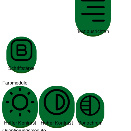
Text ausrichten
Schriftstärke
Farbmodule
Heller Kontrast
Hoher Kontrast
Monochrom
Orientierungsmodule