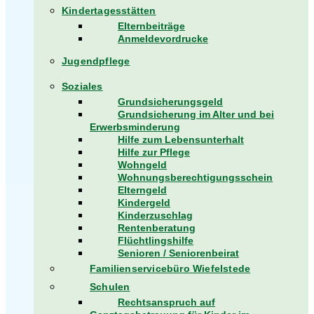
Kindertagesstätten
Elternbeiträge
Anmeldevordrucke
Jugendpflege
Soziales
Grundsicherungsgeld
Grundsicherung im Alter und bei
Erwerbsminderung
Hilfe zum Lebensunterhalt
Hilfe zur Pflege
Wohngeld
Wohnungsberechtigungsschein
Elterngeld
Kindergeld
Kinderzuschlag
Rentenberatung
Flüchtlingshilfe
Senioren / Seniorenbeirat
Familienservicebüro Wiefelstede
Schulen
Rechtsanspruch auf