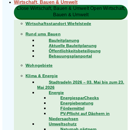
Wirtschaft, Bauen & Umwelt
Close Wirtschaft, Bauen & Umwelt
Open Wirtschaft,
Bauen & Umwelt
Wirtschaftsstandort Wiefelstede
Rund ums Bauen
Bauleitplanung
Aktuelle Bauleitplanung
Öffentlichkeitsbeteiligung
Bebauungsplanportal
Wohngebiete
Klima & Energie
Stadtradeln 2026 – 03. Mai bis zum 23.
Mai 2026
Energie
EnergiesparChecks
Energieberatung
Fördermittel
PV-Pflicht auf Dächern in
Niedersachsen
Umweltschutz
Naturnah gärtnern