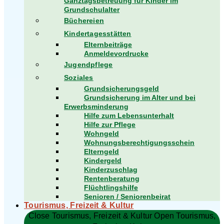
Ganztagsbetreuung für Kinder im
Grundschulalter
Büchereien
Kindertagesstätten
Elternbeiträge
Anmeldevordrucke
Jugendpflege
Soziales
Grundsicherungsgeld
Grundsicherung im Alter und bei
Erwerbsminderung
Hilfe zum Lebensunterhalt
Hilfe zur Pflege
Wohngeld
Wohnungsberechtigungsschein
Elterngeld
Kindergeld
Kinderzuschlag
Rentenberatung
Flüchtlingshilfe
Senioren / Seniorenbeirat
Tourismus, Freizeit & Kultur
Close Tourismus, Freizeit & Kultur
Open Tourismus,