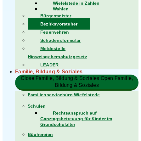
Wiefelstede in Zahlen
Wahlen
Bürgermeister
Bezirksvorsteher
Feuerwehren
Schadensformular
Meldestelle
Hinweisgeberschutzgesetz
LEADER
Familie, Bildung & Soziales
Close Familie, Bildung & Soziales
Open Familie,
Bildung & Soziales
Familienservicebüro Wiefelstede
Schulen
Rechtsanspruch auf
Ganztagsbetreuung für Kinder im
Grundschulalter
Büchereien