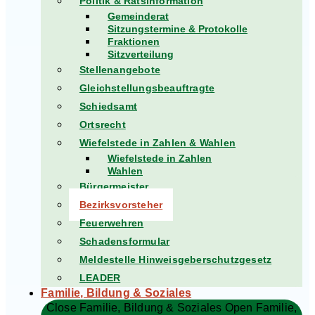
Politik & Ratsinformation
Gemeinderat
Sitzungstermine & Protokolle
Fraktionen
Sitzverteilung
Stellenangebote
Gleichstellungsbeauftragte
Schiedsamt
Ortsrecht
Wiefelstede in Zahlen & Wahlen
Wiefelstede in Zahlen
Wahlen
Bürgermeister
Bezirksvorsteher
Feuerwehren
Schadensformular
Meldestelle Hinweisgeberschutzgesetz
LEADER
Familie, Bildung & Soziales
Close Familie, Bildung & Soziales
Open Familie,