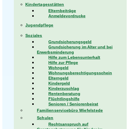
Kindertagesstätten
Elternbeiträge
Anmeldevordrucke
Jugendpflege
Soziales
Grundsicherungsgeld
Grundsicherung im Alter und bei
Erwerbsminderung
Hilfe zum Lebensunterhalt
Hilfe zur Pflege
Wohngeld
Wohnungsberechtigungsschein
Elterngeld
Kindergeld
Kinderzuschlag
Rentenberatung
Flüchtlingshilfe
Senioren / Seniorenbeirat
Familienservicebüro Wiefelstede
Schulen
Rechtsanspruch auf