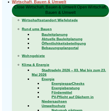
Wirtschaft, Bauen & Umwelt
Close Wirtschaft, Bauen & Umwelt
Open Wirtschaft,
Bauen & Umwelt
Wirtschaftsstandort Wiefelstede
Rund ums Bauen
Bauleitplanung
Aktuelle Bauleitplanung
Öffentlichkeitsbeteiligung
Bebauungsplanportal
Wohngebiete
Klima & Energie
Stadtradeln 2026 – 03. Mai bis zum 23.
Mai 2026
Energie
EnergiesparChecks
Energieberatung
Fördermittel
PV-Pflicht auf Dächern in
Niedersachsen
Umweltschutz
Naturnah gärtnern