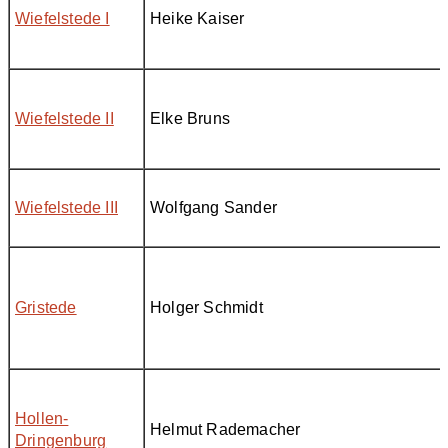
Wiefelstede I
Heike Kaiser
Wiefelstede II
Elke Bruns
Wiefelstede III
Wolfgang Sander
Gristede
Holger Schmidt
Hollen-
Helmut Rademacher
Dringenburg