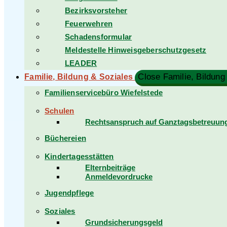
Bezirksvorsteher
Feuerwehren
Schadensformular
Meldestelle Hinweisgeberschutzgesetz
LEADER
Close Familie, Bildung
Familie, Bildung & Soziales
Familienservicebüro Wiefelstede
Schulen
Rechtsanspruch auf Ganztagsbetreuung 
Büchereien
Kindertagesstätten
Elternbeiträge
Anmeldevordrucke
Jugendpflege
Soziales
Grundsicherungsgeld