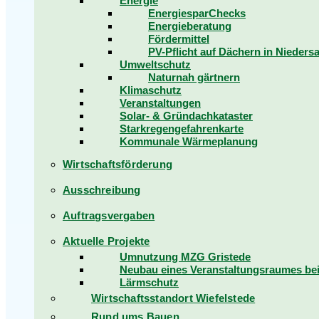
Energie
EnergiesparChecks
Energieberatung
Fördermittel
PV-Pflicht auf Dächern in Nieders
Umweltschutz
Naturnah gärtnern
Klimaschutz
Veranstaltungen
Solar- & Gründachkataster
Starkregengefahrenkarte
Kommunale Wärmeplanung
Wirtschaftsförderung
Ausschreibung
Auftragsvergaben
Aktuelle Projekte
Umnutzung MZG Gristede
Neubau eines Veranstaltungsraumes b
Lärmschutz
Wirtschaftsstandort Wiefelstede
Rund ums Bauen