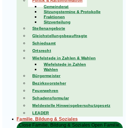
Politik & Ratsinformation
Gemeinderat
Sitzungstermine & Protokolle
Fraktionen
Sitzverteilung
Stellenangebote
Gleichstellungsbeauftragte
Schiedsamt
Ortsrecht
Wiefelstede in Zahlen & Wahlen
Wiefelstede in Zahlen
Wahlen
Bürgermeister
Bezirksvorsteher
Feuerwehren
Schadensformular
Meldestelle Hinweisgeberschutzgesetz
LEADER
Familie, Bildung & Soziales
Close Familie, Bildung & Soziales
Open Familie,