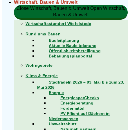
Wirtschaft, Bauen & Umwelt
Close Wirtschaft, Bauen & Umwelt
Open Wirtschaft,
Bauen & Umwelt
Wirtschaftsstandort Wiefelstede
Rund ums Bauen
Bauleitplanung
Aktuelle Bauleitplanung
Öffentlichkeitsbeteiligung
Bebauungsplanportal
Wohngebiete
Klima & Energie
Stadtradeln 2026 – 03. Mai bis zum 23.
Mai 2026
Energie
EnergiesparChecks
Energieberatung
Fördermittel
PV-Pflicht auf Dächern in
Niedersachsen
Umweltschutz
Naturnah gärtnern