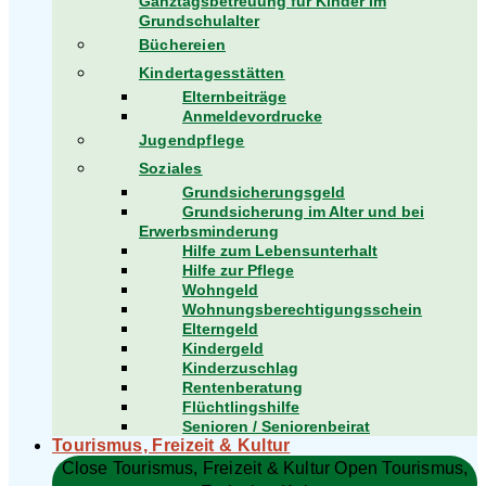
Ganztagsbetreuung für Kinder im
Grundschulalter
Büchereien
Kindertagesstätten
Elternbeiträge
Anmeldevordrucke
Jugendpflege
Soziales
Grundsicherungsgeld
Grundsicherung im Alter und bei
Erwerbsminderung
Hilfe zum Lebensunterhalt
Hilfe zur Pflege
Wohngeld
Wohnungsberechtigungsschein
Elterngeld
Kindergeld
Kinderzuschlag
Rentenberatung
Flüchtlingshilfe
Senioren / Seniorenbeirat
Tourismus, Freizeit & Kultur
Close Tourismus, Freizeit & Kultur
Open Tourismus,