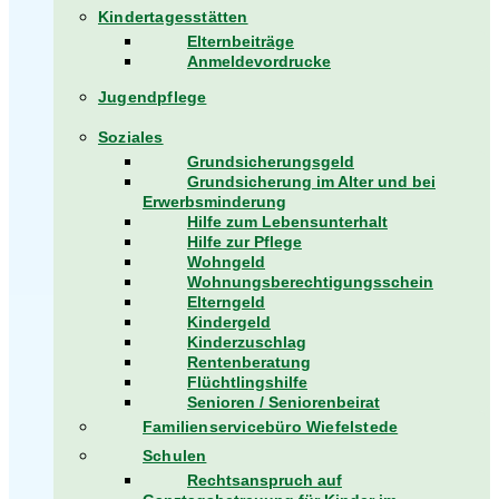
Kindertagesstätten
Elternbeiträge
Anmeldevordrucke
Jugendpflege
Soziales
Grundsicherungsgeld
Grundsicherung im Alter und bei
Erwerbsminderung
Hilfe zum Lebensunterhalt
Hilfe zur Pflege
Wohngeld
Wohnungsberechtigungsschein
Elterngeld
Kindergeld
Kinderzuschlag
Rentenberatung
Flüchtlingshilfe
Senioren / Seniorenbeirat
Familienservicebüro Wiefelstede
Schulen
Rechtsanspruch auf