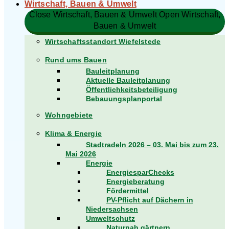
Wirtschaft, Bauen & Umwelt
Close Wirtschaft, Bauen & Umwelt
Open Wirtschaft,
Bauen & Umwelt
Wirtschaftsstandort Wiefelstede
Rund ums Bauen
Bauleitplanung
Aktuelle Bauleitplanung
Öffentlichkeitsbeteiligung
Bebauungsplanportal
Wohngebiete
Klima & Energie
Stadtradeln 2026 – 03. Mai bis zum 23.
Mai 2026
Energie
EnergiesparChecks
Energieberatung
Fördermittel
PV-Pflicht auf Dächern in
Niedersachsen
Umweltschutz
Naturnah gärtnern