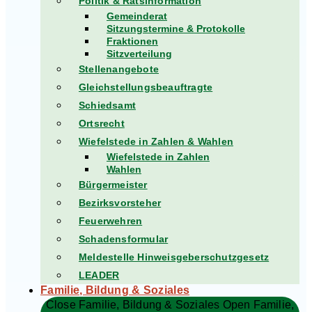
Politik & Ratsinformation
Gemeinderat
Sitzungstermine & Protokolle
Fraktionen
Sitzverteilung
Stellenangebote
Gleichstellungsbeauftragte
Schiedsamt
Ortsrecht
Wiefelstede in Zahlen & Wahlen
Wiefelstede in Zahlen
Wahlen
Bürgermeister
Bezirksvorsteher
Feuerwehren
Schadensformular
Meldestelle Hinweisgeberschutzgesetz
LEADER
Familie, Bildung & Soziales
Close Familie, Bildung & Soziales
Open Familie,