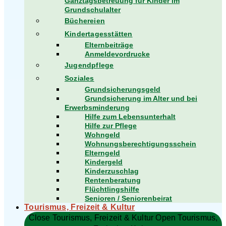
Ganztagsbetreuung für Kinder im
Grundschulalter
Büchereien
Kindertagesstätten
Elternbeiträge
Anmeldevordrucke
Jugendpflege
Soziales
Grundsicherungsgeld
Grundsicherung im Alter und bei
Erwerbsminderung
Hilfe zum Lebensunterhalt
Hilfe zur Pflege
Wohngeld
Wohnungsberechtigungsschein
Elterngeld
Kindergeld
Kinderzuschlag
Rentenberatung
Flüchtlingshilfe
Senioren / Seniorenbeirat
Tourismus, Freizeit & Kultur
Close Tourismus, Freizeit & Kultur
Open Tourismus,