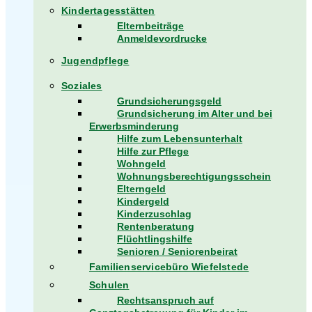
Kindertagesstätten
Elternbeiträge
Anmeldevordrucke
Jugendpflege
Soziales
Grundsicherungsgeld
Grundsicherung im Alter und bei
Erwerbsminderung
Hilfe zum Lebensunterhalt
Hilfe zur Pflege
Wohngeld
Wohnungsberechtigungsschein
Elterngeld
Kindergeld
Kinderzuschlag
Rentenberatung
Flüchtlingshilfe
Senioren / Seniorenbeirat
Familienservicebüro Wiefelstede
Schulen
Rechtsanspruch auf