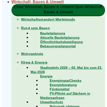
Wirtschaft, Bauen & Umwelt
Close Wirtschaft, Bauen & Umwelt
Open Wirtschaft,
Bauen & Umwelt
Wirtschaftsstandort Wiefelstede
Rund ums Bauen
Bauleitplanung
Aktuelle Bauleitplanung
Öffentlichkeitsbeteiligung
Bebauungsplanportal
Wohngebiete
Klima & Energie
Stadtradeln 2026 – 03. Mai bis zum 23.
Mai 2026
Energie
EnergiesparChecks
Energieberatung
Fördermittel
PV-Pflicht auf Dächern in
Niedersachsen
Umweltschutz
Naturnah gärtnern