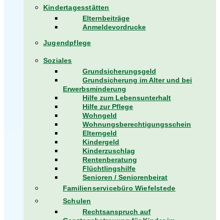
Kindertagesstätten
Elternbeiträge
Anmeldevordrucke
Jugendpflege
Soziales
Grundsicherungsgeld
Grundsicherung im Alter und bei
Erwerbsminderung
Hilfe zum Lebensunterhalt
Hilfe zur Pflege
Wohngeld
Wohnungsberechtigungsschein
Elterngeld
Kindergeld
Kinderzuschlag
Rentenberatung
Flüchtlingshilfe
Senioren / Seniorenbeirat
Familienservicebüro Wiefelstede
Schulen
Rechtsanspruch auf