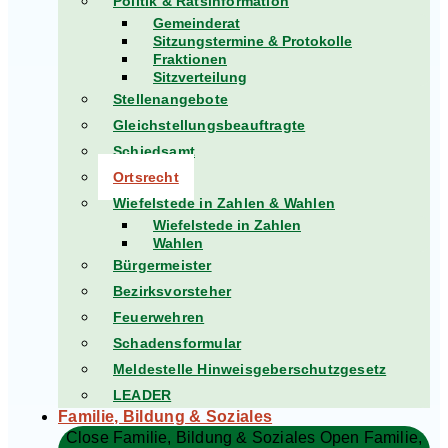
Politik & Ratsinformation
Gemeinderat
Sitzungstermine & Protokolle
Fraktionen
Sitzverteilung
Stellenangebote
Gleichstellungsbeauftragte
Schiedsamt
Ortsrecht
Wiefelstede in Zahlen & Wahlen
Wiefelstede in Zahlen
Wahlen
Bürgermeister
Bezirksvorsteher
Feuerwehren
Schadensformular
Meldestelle Hinweisgeberschutzgesetz
LEADER
Familie, Bildung & Soziales
Close Familie, Bildung & Soziales
Open Familie,