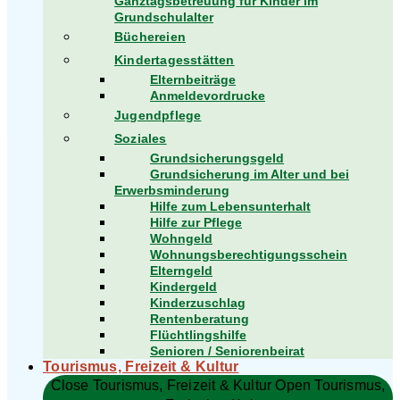
Ganztagsbetreuung für Kinder im
Grundschulalter
Büchereien
Kindertagesstätten
Elternbeiträge
Anmeldevordrucke
Jugendpflege
Soziales
Grundsicherungsgeld
Grundsicherung im Alter und bei
Erwerbsminderung
Hilfe zum Lebensunterhalt
Hilfe zur Pflege
Wohngeld
Wohnungsberechtigungsschein
Elterngeld
Kindergeld
Kinderzuschlag
Rentenberatung
Flüchtlingshilfe
Senioren / Seniorenbeirat
Tourismus, Freizeit & Kultur
Close Tourismus, Freizeit & Kultur
Open Tourismus,