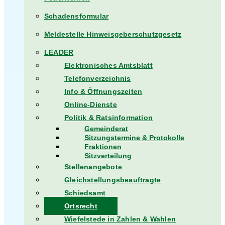
Schadensformular
Meldestelle Hinweisgeberschutzgesetz
LEADER
Elektronisches Amtsblatt
Telefonverzeichnis
Info & Öffnungszeiten
Online-Dienste
Politik & Ratsinformation
Gemeinderat
Sitzungstermine & Protokolle
Fraktionen
Sitzverteilung
Stellenangebote
Gleichstellungsbeauftragte
Schiedsamt
Ortsrecht
Wiefelstede in Zahlen & Wahlen