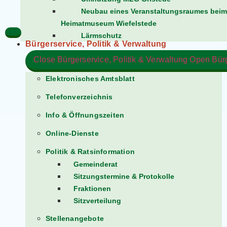
Neubau eines Veranstaltungsraumes beim
Heimatmuseum Wiefelstede
Lärmschutz
Bürgerservice, Politik & Verwaltung​
Close Bürgerservice, Politik & Verwaltung​
Open Bürge
Elektronisches Amtsblatt
Telefonverzeichnis
Info & Öffnungszeiten
Online-Dienste
Politik & Ratsinformation
Gemeinderat
Sitzungstermine & Protokolle
Fraktionen
Sitzverteilung
Stellenangebote