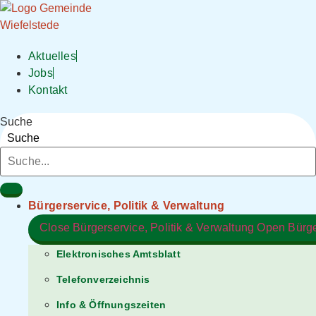
Zum
Inhalt
springen
Aktuelles
Jobs
Kontakt
Suche
Suche
Bürgerservice, Politik & Verwaltung​
Close Bürgerservice, Politik & Verwaltung​
Open Bürger
Elektronisches Amtsblatt
Telefonverzeichnis
Info & Öffnungszeiten