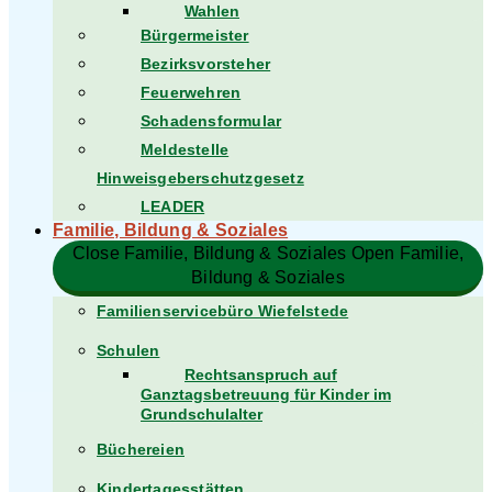
Wahlen
Bürgermeister
Bezirksvorsteher
Feuerwehren
Schadensformular
Meldestelle
Hinweisgeberschutzgesetz
LEADER
Familie, Bildung & Soziales
Close Familie, Bildung & Soziales
Open Familie,
Bildung & Soziales
Familienservicebüro Wiefelstede
Schulen
Rechtsanspruch auf
Ganztagsbetreuung für Kinder im
Grundschulalter
Büchereien
Kindertagesstätten