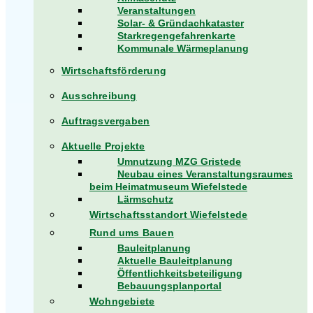
Veranstaltungen
Solar- & Gründachkataster
Starkregengefahrenkarte
Kommunale Wärmeplanung
Wirtschaftsförderung
Ausschreibung
Auftragsvergaben
Aktuelle Projekte
Umnutzung MZG Gristede
Neubau eines Veranstaltungsraumes
beim Heimatmuseum Wiefelstede
Lärmschutz
Wirtschaftsstandort Wiefelstede
Rund ums Bauen
Bauleitplanung
Aktuelle Bauleitplanung
Öffentlichkeitsbeteiligung
Bebauungsplanportal
Wohngebiete