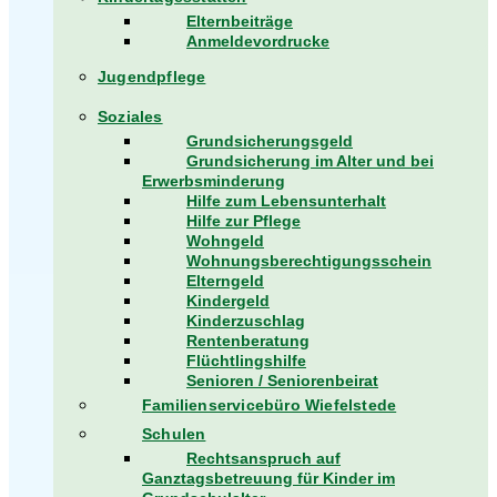
Elternbeiträge
Anmeldevordrucke
Jugendpflege
Soziales
Grundsicherungsgeld
Grundsicherung im Alter und bei
Erwerbsminderung
Hilfe zum Lebensunterhalt
Hilfe zur Pflege
Wohngeld
Wohnungsberechtigungsschein
Elterngeld
Kindergeld
Kinderzuschlag
Rentenberatung
Flüchtlingshilfe
Senioren / Seniorenbeirat
Familienservicebüro Wiefelstede
Schulen
Rechtsanspruch auf
Ganztagsbetreuung für Kinder im