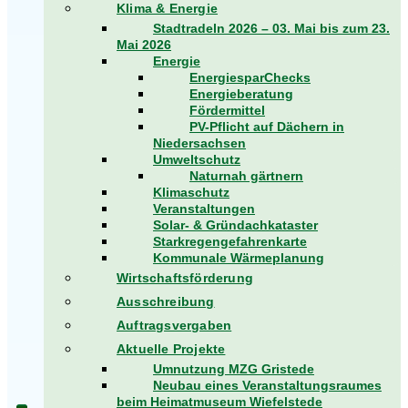
Klima & Energie
Stadtradeln 2026 – 03. Mai bis zum 23.
Mai 2026
Energie
EnergiesparChecks
Energieberatung
Fördermittel
PV-Pflicht auf Dächern in
Niedersachsen
Umweltschutz
Naturnah gärtnern
Klimaschutz
Veranstaltungen
Solar- & Gründachkataster
Starkregengefahrenkarte
Kommunale Wärmeplanung
Wirtschaftsförderung
Ausschreibung
Auftragsvergaben
Aktuelle Projekte
Umnutzung MZG Gristede
Neubau eines Veranstaltungsraumes
beim Heimatmuseum Wiefelstede