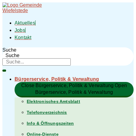
Zum
Inhalt
springen
Aktuelles
Jobs
Kontakt
Suche
Suche
Bürgerservice, Politik & Verwaltung​
Close Bürgerservice, Politik & Verwaltung​
Open
Bürgerservice, Politik & Verwaltung​
Elektronisches Amtsblatt
Telefonverzeichnis
Info & Öffnungszeiten
Online-Dienste