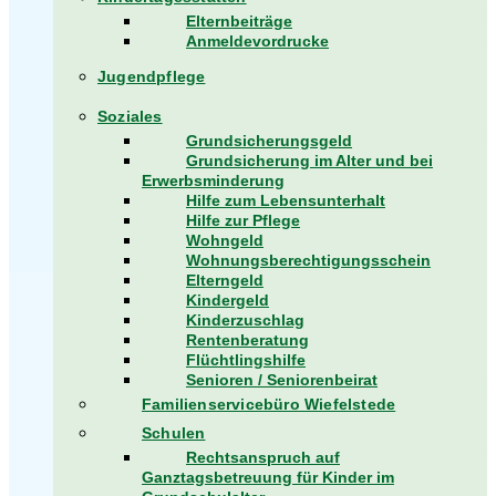
Elternbeiträge
Anmeldevordrucke
Jugendpflege
Soziales
Grundsicherungsgeld
Grundsicherung im Alter und bei
Erwerbsminderung
Hilfe zum Lebensunterhalt
Hilfe zur Pflege
Wohngeld
Wohnungsberechtigungsschein
Elterngeld
Kindergeld
Kinderzuschlag
Rentenberatung
Flüchtlingshilfe
Senioren / Seniorenbeirat
Familienservicebüro Wiefelstede
Schulen
Rechtsanspruch auf
Ganztagsbetreuung für Kinder im