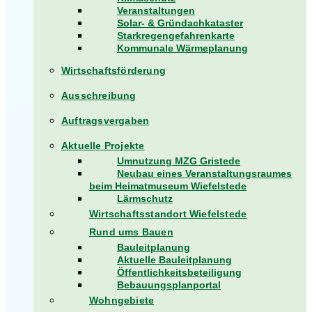
Veranstaltungen
Solar- & Gründachkataster
Starkregengefahrenkarte
Kommunale Wärmeplanung
Wirtschaftsförderung
Ausschreibung
Auftragsvergaben
Aktuelle Projekte
Umnutzung MZG Gristede
Neubau eines Veranstaltungsraumes
beim Heimatmuseum Wiefelstede
Lärmschutz
Wirtschaftsstandort Wiefelstede
Rund ums Bauen
Bauleitplanung
Aktuelle Bauleitplanung
Öffentlichkeitsbeteiligung
Bebauungsplanportal
Wohngebiete