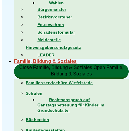
Wahlen
Bürgermeister
Bezirksvorsteher
Feuerwehren
Schadensformular
Meldestelle
Hinweisgeberschutzgesetz
LEADER
Familie, Bildung & Soziales
Close Familie, Bildung & Soziales
Open Familie,
Bildung & Soziales
Familienservicebüro Wiefelstede
Schulen
Rechtsanspruch auf
Ganztagsbetreuung für Kinder im
Grundschulalter
Büchereien
Kindertagesstätten