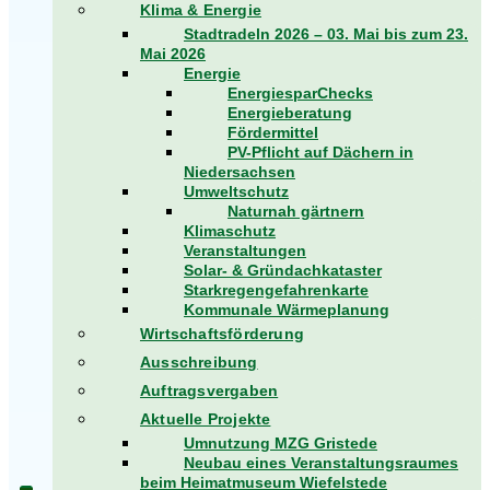
Klima & Energie
Stadtradeln 2026 – 03. Mai bis zum 23.
Mai 2026
Energie
EnergiesparChecks
Energieberatung
Fördermittel
PV-Pflicht auf Dächern in
Niedersachsen
Umweltschutz
Naturnah gärtnern
Klimaschutz
Veranstaltungen
Solar- & Gründachkataster
Starkregengefahrenkarte
Kommunale Wärmeplanung
Wirtschaftsförderung
Ausschreibung
Auftragsvergaben
Aktuelle Projekte
Umnutzung MZG Gristede
Neubau eines Veranstaltungsraumes
beim Heimatmuseum Wiefelstede