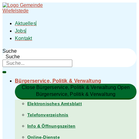
Zum
Inhalt
springen
Aktuelles
Jobs
Kontakt
Suche
Suche
Bürgerservice, Politik & Verwaltung​
Close Bürgerservice, Politik & Verwaltung​
Open
Bürgerservice, Politik & Verwaltung​
Elektronisches Amtsblatt
Telefonverzeichnis
Info & Öffnungszeiten
Online-Dienste