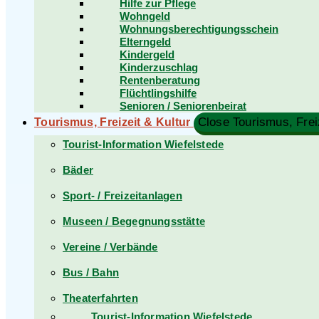
Hilfe zur Pflege
Wohngeld
Wohnungsberechtigungsschein
Elterngeld
Kindergeld
Kinderzuschlag
Rentenberatung
Flüchtlingshilfe
Senioren / Seniorenbeirat
Close Tourismus, Freiz
Tourismus, Freizeit & Kultur
Tourist-Information Wiefelstede
Bäder
Sport- / Freizeitanlagen
Museen / Begegnungsstätte
Vereine / Verbände
Bus / Bahn
Theaterfahrten
Tourist-Information Wiefelstede