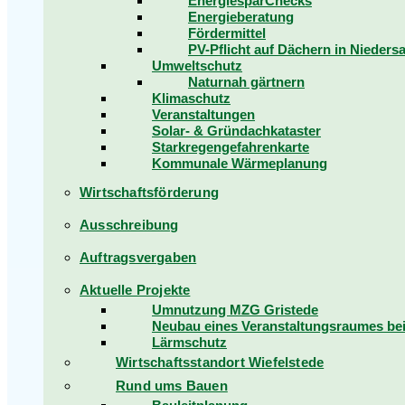
EnergiesparChecks
Energieberatung
Fördermittel
PV-Pflicht auf Dächern in Nieders
Umweltschutz
Naturnah gärtnern
Klimaschutz
Veranstaltungen
Solar- & Gründachkataster
Starkregengefahrenkarte
Kommunale Wärmeplanung
Wirtschaftsförderung
Ausschreibung
Auftragsvergaben
Aktuelle Projekte
Umnutzung MZG Gristede
Neubau eines Veranstaltungsraumes b
Lärmschutz
Wirtschaftsstandort Wiefelstede
Rund ums Bauen