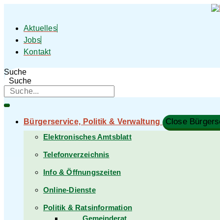
Zum
Inhalt
springen
Aktuelles
Jobs
Kontakt
Suche
Suche
Close Bürgerse
Bürgerservice, Politik & Verwaltung​
Elektronisches Amtsblatt
Telefonverzeichnis
Info & Öffnungszeiten
Online-Dienste
Politik & Ratsinformation
Gemeinderat