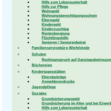
Hilfe zum Lebensunterhalt
Hilfe zur Pflege
Wohngeld
Wohnungsberechtigungsschein
Elterngeld
Kindergeld
Kinderzuschlag
Rentenberatung
Flüchtlingshilfe
Senioren / Seniorenbeirat
Familienservicebüro Wiefelstede
Schulen
Rechtsanspruch auf Ganztagsbetreuung 
Büchereien
Kindertagesstätten
Elternbeiträge
Anmeldevordrucke
Jugendpflege
Soziales
Grundsicherungsgeld
Grundsicherung im Alter und bei Erwe
Hilfe zum Lebensunterhalt