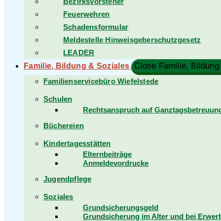
Bezirksvorsteher
Feuerwehren
Schadensformular
Meldestelle Hinweisgeberschutzgesetz
LEADER
Close Familie, Bildung
Familie, Bildung & Soziales
Familienservicebüro Wiefelstede
Schulen
Rechtsanspruch auf Ganztagsbetreuung 
Büchereien
Kindertagesstätten
Elternbeiträge
Anmeldevordrucke
Jugendpflege
Soziales
Grundsicherungsgeld
Grundsicherung im Alter und bei Erwe